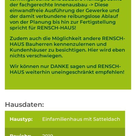
der fachgerechte Innenausbau -> Diese
einwandfreie Ausführung der Gewerke und
der damit verbundene reibungslose Ablauf
von der Planung bis hin zur Fertigstellung
spricht für RENSCH-HAUS!
Zudem auch die Möglichkeit andere RENSCH-
HAUS Bauherren kennenzulernen und
Kundenhäuser zu besichtigen. Hier wird eben
nichts verschwiegen.
Wir können nur DANKE sagen und RENSCH-
HAUS weiterhin uneingeschränkt empfehlen!
Hausdaten:
Haustyp:
Einfamilienhaus mit Satteldach