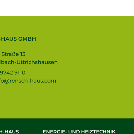
-HAUS GMBH
 Straße 13
lbach-Uttrichshausen
9742 91-0
fo@rensch-haus.com
H-HAUS
ENERGIE- UND HEIZTECHNIK