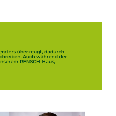
eraters überzeugt, dadurch
erschreiben. Auch während der
 unserem RENSCH-Haus,