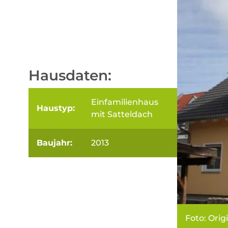
Hausdaten:
Einfamilienhaus
Haustyp:
mit Satteldach
Baujahr:
2013
Foto: Orig