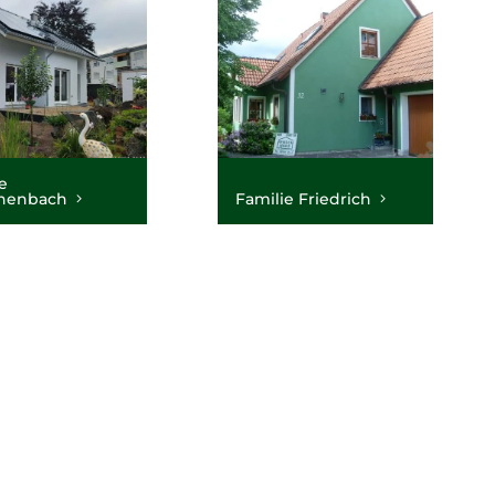
e
henbach
Familie Friedrich