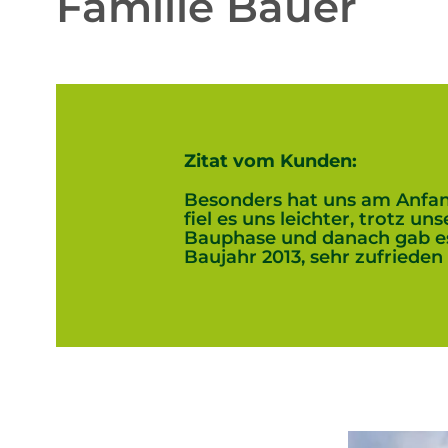
Familie Bauer
Zitat vom Kunden:
Besonders hat uns am Anfan
fiel es uns leichter, trotz 
Bauphase und danach gab e
Baujahr 2013, sehr zufrieden