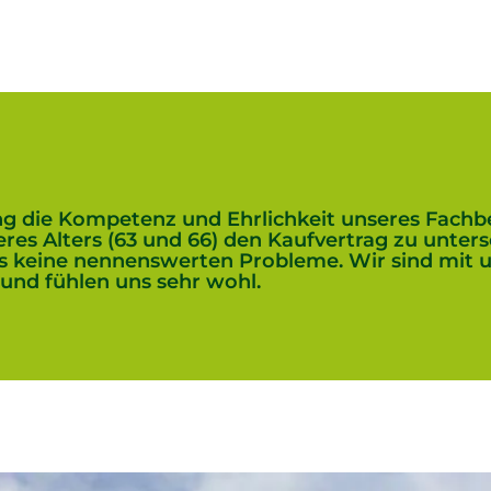
g die Kompetenz und Ehrlichkeit unseres Fachb
unseres Alters (63 und 66) den Kaufvertrag zu unt
s keine nennenswerten Probleme. Wir sind mit
 und fühlen uns sehr wohl.