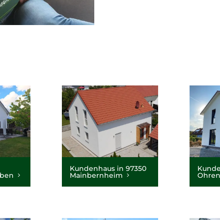
Kundenhaus in 97350
Kunde
eben
Mainbernheim
Ohren