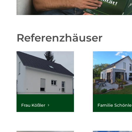
Referenzhäuser
Frau Kößler
Familie Schönl