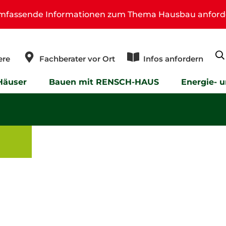
umfassende Informationen zum Thema Hausbau anford
ere
Fachberater vor Ort
Infos anfordern
Häuser
Bauen mit RENSCH-HAUS
Energie- 