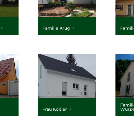
Familie Krug
Famili
Famili
Frau Kößler
Würz-