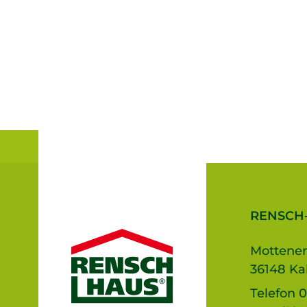
RENSCH
Mottener
36148 Ka
Telefon
0