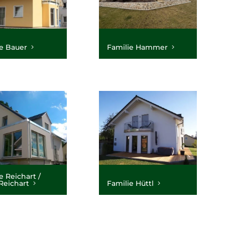
e Bauer
Familie Hammer
e Reichart /
Reichart
Familie Hüttl