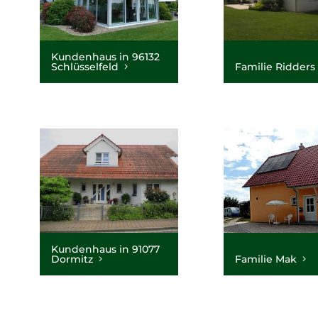
Kundenhaus in 96132
Schlüsselfeld
Familie Ridders
Kundenhaus in 91077
Dormitz
Familie Mak