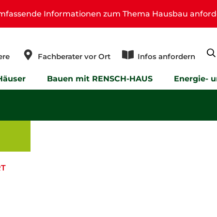
umfassende Informationen zum Thema Hausbau anford
ere
Fachberater vor Ort
Infos anfordern
Häuser
Bauen mit RENSCH-HAUS
Energie- 
RT