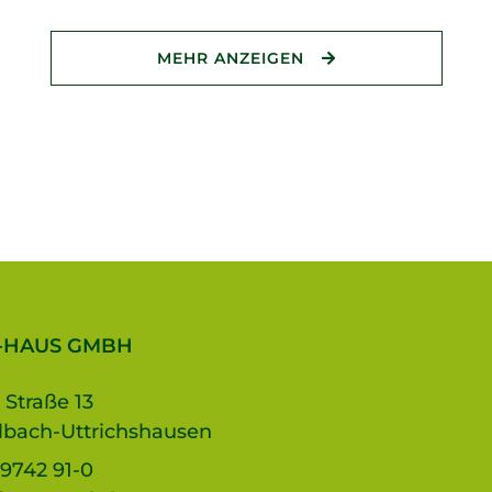
MEHR ANZEIGEN
-HAUS GMBH
 Straße 13
lbach-Uttrichshausen
9742 91-0