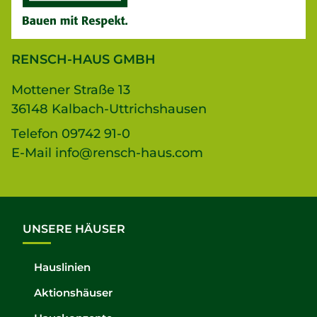
RENSCH-HAUS GMBH
Mottener Straße 13
36148 Kalbach-Uttrichshausen
Telefon
09742 91-0
E-Mail
info@rensch-haus.com
UNSERE HÄUSER
Hauslinien
Aktionshäuser