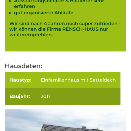
Ausstattungsberater & Bauleiter sehr
erfahren
gut organisierte Abläufe
Wir sind nach 4 Jahren noch super zufrieden -
wir können die Firma RENSCH-HAUS nur
weiterempfehlen.
Hausdaten:
Haustyp:
Einfamilienhaus mit Satteldach
Baujahr:
2011