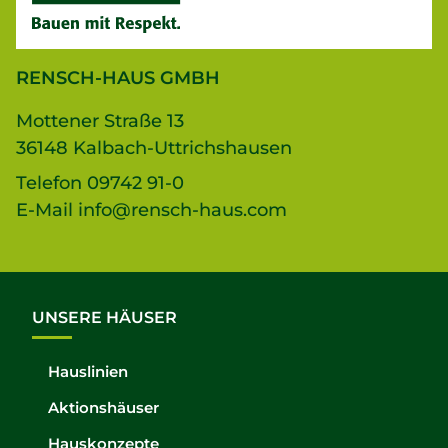
RENSCH-HAUS GMBH
Mottener Straße 13
36148 Kalbach-Uttrichshausen
Telefon
09742 91-0
E-Mail
info@rensch-haus.com
UNSERE HÄUSER
Hauslinien
Aktionshäuser
Hauskonzepte