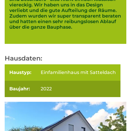
viereckig. Wir haben uns in das Design
verliebt und die gute Aufteilung der Räume.
Zudem wurden wir super transparent beraten
und hatten einen sehr reibungslosen Ablauf
über die ganze Bauphase.
Hausdaten:
Haustyp:
Einfamilienhaus mit Satteldach
Baujahr:
2022