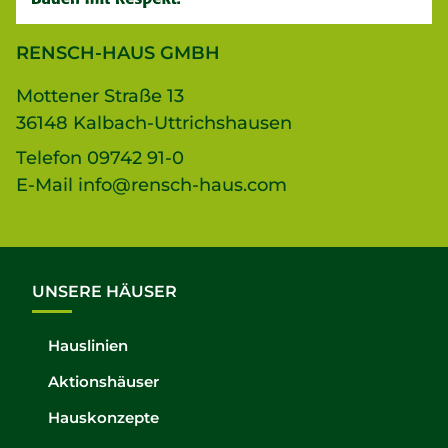
RENSCH-HAUS GMBH
Mottener Straße 13
36148 Kalbach-Uttrichshausen
Telefon
09742 91-0
E-Mail
info@rensch-haus.com
UNSERE HÄUSER
Hauslinien
Aktionshäuser
Hauskonzepte