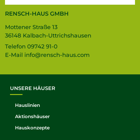
RENSCH-HAUS GMBH
Mottener Straße 13
36148 Kalbach-Uttrichshausen
Telefon
09742 91-0
E-Mail
info@rensch-haus.com
UNSERE HÄUSER
Hauslinien
Aktionshäuser
Hauskonzepte