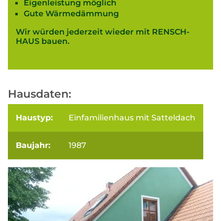
Eigenleistung möglich
Gute Wärmedämmung
Wir würden jederzeit wieder mit RENSCH-
HAUS bauen.
Hausdaten:
Haustyp:
Einfamilienhaus mit Satteldach
Baujahr:
1987