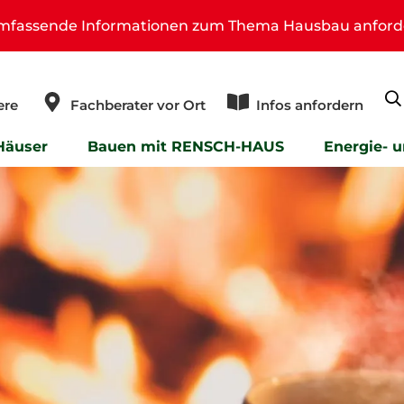
umfassende Informationen zum Thema Hausbau anford
ere
Fachberater vor Ort
Infos anfordern
Häuser
Bauen mit RENSCH-HAUS
Energie- 