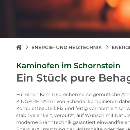
ENERGIE- UND HEIZTECHNIK
ENERG
Kaminofen im Schornstein
Ein Stück pure Behagl
Für einen Kamin sprechen seine gemütliche At
KINGFIRE PARAT von Schiedel kombinieren dabe
Komplettbauteil. Fix und fertig vormontiert sch
stabil verankert, verputzt, auf Wunsch mit Naturs
moderne Brenntechnik garantiert einwandfreien 
Energie-Ausnutzung der Holzscheite oder des Ho