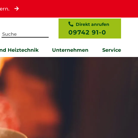
ern.
Direkt anrufen
09742 91-0
und Heiztechnik
Unternehmen
Service