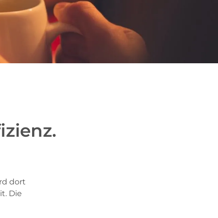
izienz.
rd dort
t. Die