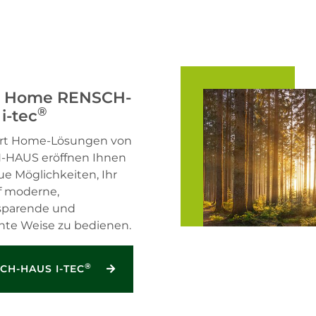
t Home RENSCH-
®
i-tec
rt Home-Lösungen von
HAUS eröffnen Ihnen
e Möglichkeiten, Ihr
f moderne,
sparende und
ente Weise zu bedienen.
®
CH-HAUS I-TEC