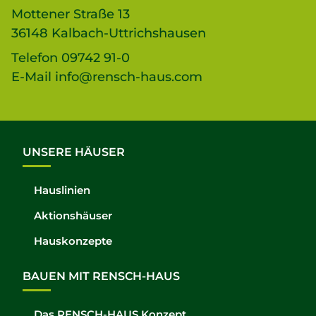
Mottener Straße 13
36148 Kalbach-Uttrichshausen
Telefon
09742 91-0
E-Mail
info@rensch-haus.com
UNSERE HÄUSER
Hauslinien
Aktionshäuser
Hauskonzepte
BAUEN MIT RENSCH-HAUS
Das RENSCH-HAUS Konzept