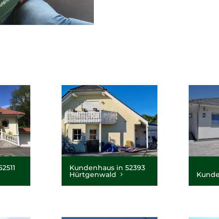
2511
Kundenhaus in 52393
Hürtgenwald
Kunde