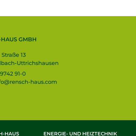
-HAUS GMBH
 Straße 13
lbach-Uttrichshausen
9742 91-0
fo@rensch-haus.com
H-HAUS
ENERGIE- UND HEIZTECHNIK