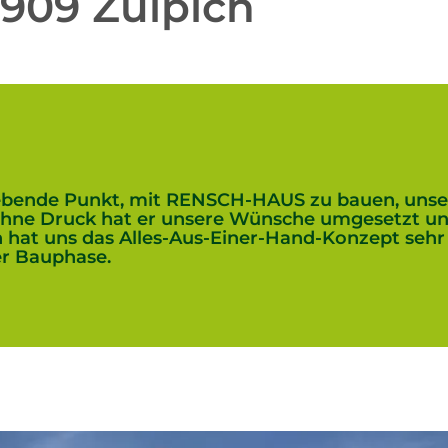
909 Zülpich
ebende Punkt, mit RENSCH-HAUS zu bauen, unse
hne Druck hat er unsere Wünsche umgesetzt und 
in hat uns das Alles-Aus-Einer-Hand-Konzept sehr
er Bauphase.