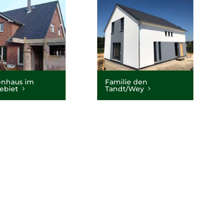
nhaus im
Familie den
ebiet
Tandt/Wey