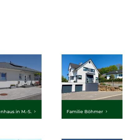
nhaus in M.-S.
Familie Böhmer