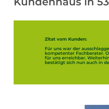
Kundenhaus in 53
Zitat vom Kunden:
Für uns war der ausschlagg
kompetenter Fachberater. O
für uns erreichbar. Weiterh
bestätigt sich nun auch in d