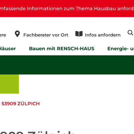
umfassende Informationen zum Thema Hausbau anford
ere
Fachberater vor Ort
Infos anfordern
Häuser
Bauen mit RENSCH-HAUS
Energie- 
53909 ZÜLPICH