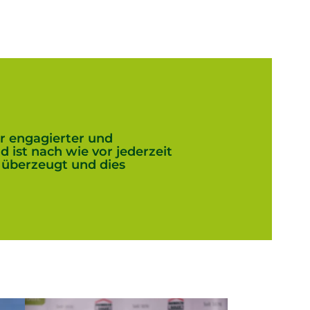
r engagierter und
ist nach wie vor jederzeit
 überzeugt und dies