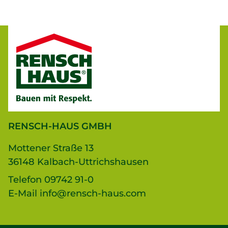
RENSCH-HAUS GMBH
Mottener Straße 13
36148 Kalbach-Uttrichshausen
Telefon
09742 91-0
E-Mail
info@rensch-haus.com