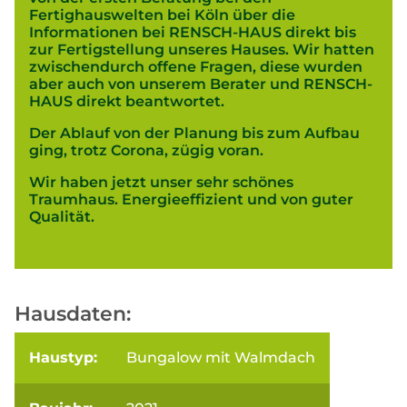
Fertighauswelten bei Köln über die
Informationen bei RENSCH-HAUS direkt bis
zur Fertigstellung unseres Hauses. Wir hatten
zwischendurch offene Fragen, diese wurden
aber auch von unserem Berater und RENSCH-
HAUS direkt beantwortet.
Der Ablauf von der Planung bis zum Aufbau
ging, trotz Corona, zügig voran.
Wir haben jetzt unser sehr schönes
Traumhaus. Energieeffizient und von guter
Qualität.
Hausdaten:
Haustyp:
Bungalow mit Walmdach