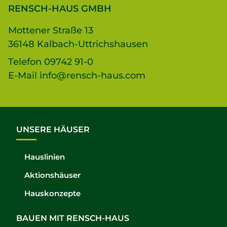
RENSCH-HAUS GMBH
Mottener Straße 13
36148 Kalbach-Uttrichshausen
Telefon
09742 91-0
E-Mail
info@rensch-haus.com
UNSERE HÄUSER
Hauslinien
Aktionshäuser
Hauskonzepte
BAUEN MIT RENSCH-HAUS