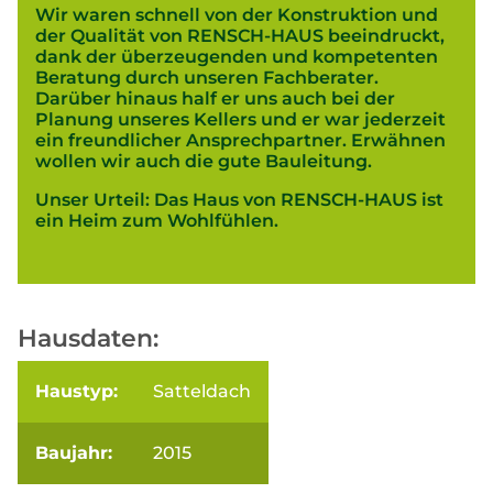
Wir waren schnell von der Konstruktion und
der Qualität von RENSCH-HAUS beeindruckt,
dank der überzeugenden und kompetenten
Beratung durch unseren Fachberater.
Darüber hinaus half er uns auch bei der
Planung unseres Kellers und er war jederzeit
ein freundlicher Ansprechpartner. Erwähnen
wollen wir auch die gute Bauleitung.
Unser Urteil: Das Haus von RENSCH-HAUS ist
ein Heim zum Wohlfühlen.
Hausdaten:
Haustyp:
Satteldach
Baujahr:
2015