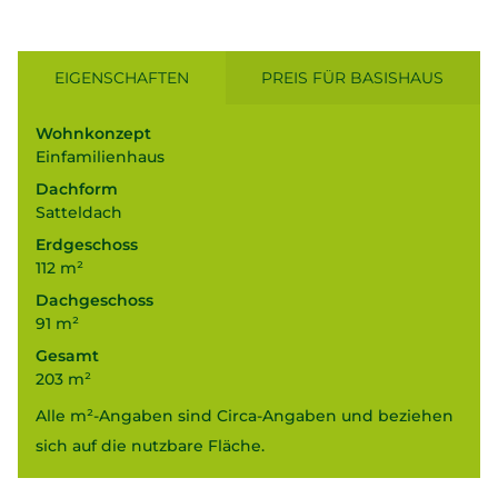
EIGENSCHAFTEN
PREIS FÜR BASISHAUS
Wohnkonzept
Einfamilienhaus
Dachform
Satteldach
Erdgeschoss
112 m²
Dachgeschoss
91 m²
Gesamt
203 m²
Alle m²-Angaben sind Circa-Angaben und beziehen
sich auf die nutzbare Fläche.