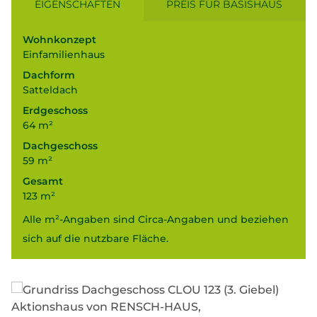
EIGENSCHAFTEN
PREIS FÜR BASISHAUS
Wohnkonzept
Einfamilienhaus
Dachform
Satteldach
Erdgeschoss
64 m²
Dachgeschoss
59 m²
Gesamt
123 m²
Alle m²-Angaben sind Circa-Angaben und beziehen
sich auf die nutzbare Fläche.
123