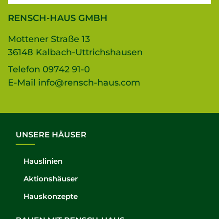
RENSCH-HAUS GMBH
Mottener Straße 13
36148 Kalbach-Uttrichshausen
Telefon
09742 91-0
E-Mail
info@rensch-haus.com
UNSERE HÄUSER
Hauslinien
Aktionshäuser
Hauskonzepte