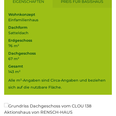
EIGENSCHAFTEN
PREIS FÜR BASISHAUS
Wohnkonzept
Einfamilienhaus
Dachform
Satteldach
Erdgeschoss
76 m²
Dachgeschoss
67 m²
Gesamt
143 m²
Alle m²-Angaben sind Circa-Angaben und beziehen
sich auf die nutzbare Fläche.
138