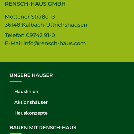
RENSCH-HAUS GMBH
Mottener Straße 13
36148 Kalbach-Uttrichshausen
Telefon
09742 91-0
E-Mail
info@rensch-haus.com
UNSERE HÄUSER
Hauslinien
Aktionshäuser
Hauskonzepte
BAUEN MIT RENSCH-HAUS