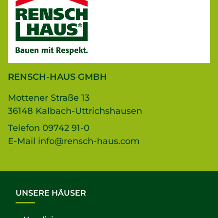
RENSCH-HAUS GMBH
Mottener Straße 13
36148 Kalbach-Uttrichshausen
Telefon
09742 91-0
E-Mail
info@rensch-haus.com
UNSERE HÄUSER