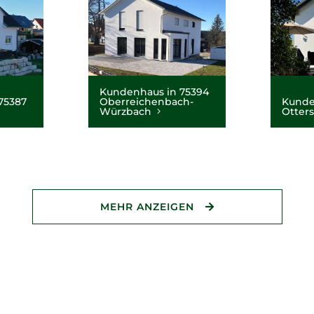
Kundenhaus in 75394
75387
Oberreichenbach-
Kunde
Würzbach
Otter
MEHR ANZEIGEN