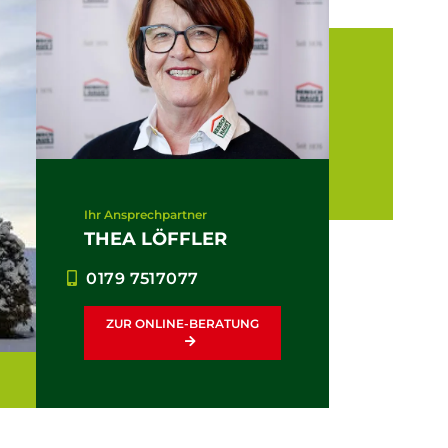
Ihr Ansprechpartner
THEA LÖFFLER
0179 7517077
ZUR ONLINE-BERATUNG