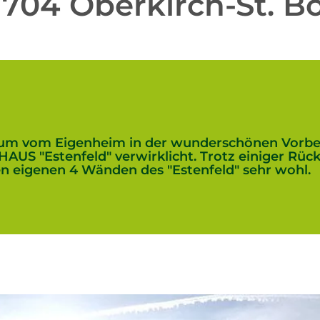
704 Oberkirch-St. B
aum vom Eigenheim in der wunderschönen Vorb
US "Estenfeld" verwirklicht. Trotz einiger Rüc
den eigenen 4 Wänden des "Estenfeld" sehr wohl.