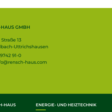
-HAUS GMBH
 Straße 13
lbach-Uttrichshausen
9742 91-0
fo@rensch-haus.com
H-HAUS
ENERGIE- UND HEIZTECHNIK