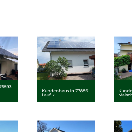
76593
Kundenhaus in 77886
Kunde
Lauf
Malsc