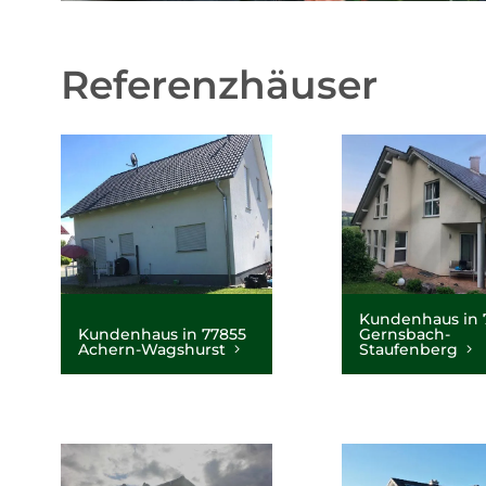
Referenzhäuser
Kundenhaus in 
Kundenhaus in 77855
Gernsbach-
Achern-Wagshurst
Staufenberg