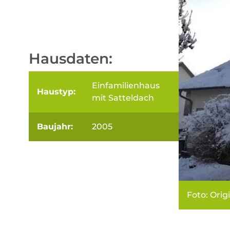
Hausdaten:
Einfamilienhaus
Haustyp:
mit Satteldach
Baujahr:
2005
Foto: Orig