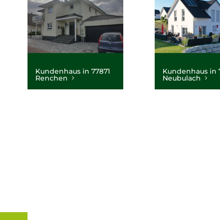
Kundenhaus in 77871
Kundenhaus in 
Renchen
Neubulach