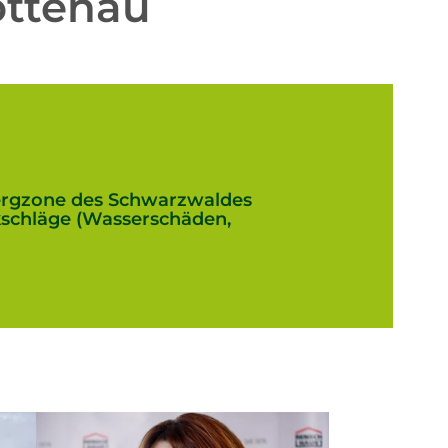
ottenau
ergzone des Schwarzwaldes
kschläge (Wasserschäden,