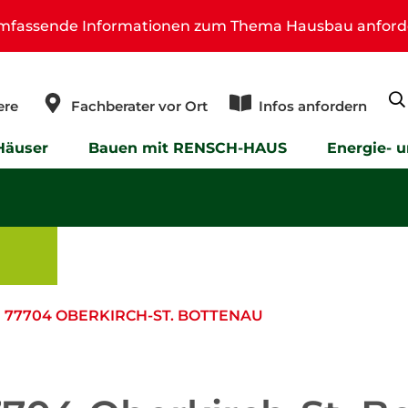
umfassende Informationen zum Thema Hausbau anford
ere
Fachberater vor Ort
Infos anfordern
Häuser
Bauen mit RENSCH-HAUS
Energie- 
 77704 OBERKIRCH-ST. BOTTENAU