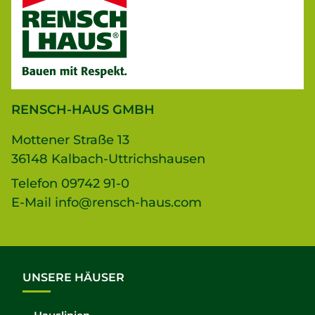
RENSCH-HAUS GMBH
Mottener Straße 13
36148 Kalbach-Uttrichshausen
Telefon
09742 91-0
E-Mail
info@rensch-haus.com
UNSERE HÄUSER