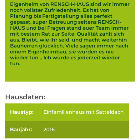
Eigenheim von RENSCH-HAUS sind wir immer
noch vollster Zufriedenheit. Es hat von
Planung bis Fertigstellung alles perfekt
gepasst, super Betreuung seitens RENSCH-
HAUS und bei Fragen stand euer Team immer
mit bestem Rat zur Seite. Qualität zahlt sich
aus. Bleibt, wie ihr seid, und macht weiterhin
Bauherren glücklich. Viele sagen immer nach
einem Eigenheimbau, sie würden es nie
wieder tun... Ich würde es jederzeit wieder
tun.
Hausdaten:
Haustyp:
Einfamilienhaus mit Satteldach
Baujahr:
2016