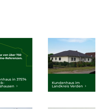
nhaus in 37574
ck-
Kundenhaus im
rshausen
Landkreis Verden