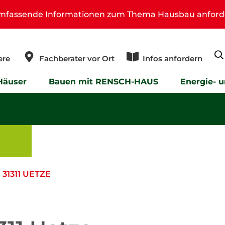
umfassende Informationen zum Thema Hausbau anford
ere
Fachberater vor Ort
Infos anfordern
Häuser
Bauen mit RENSCH-HAUS
Energie- 
31311 UETZE