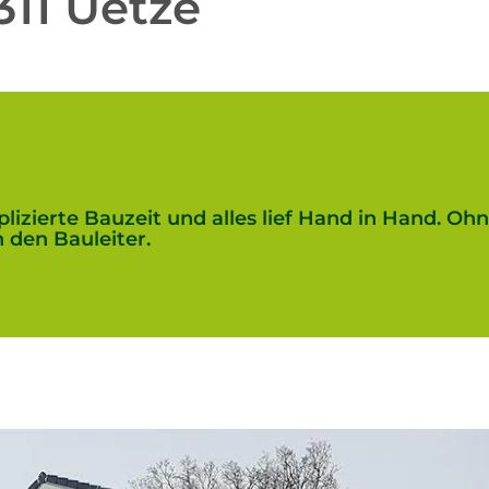
11 Uetze
lizierte Bauzeit und alles lief Hand in Hand. O
 den Bauleiter.