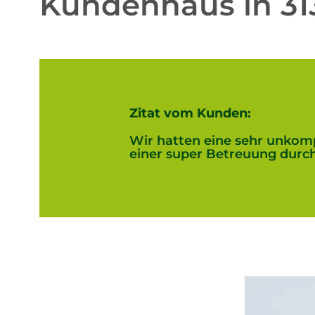
Kundenhaus in 313
Zitat vom Kunden:
Wir hatten eine sehr unkomp
einer super Betreuung durch