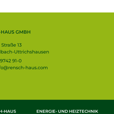
-HAUS GMBH
 Straße 13
lbach-Uttrichshausen
9742 91-0
fo@rensch-haus.com
H-HAUS
ENERGIE- UND HEIZTECHNIK