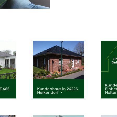
Kunde
21465
Kundenhaus in 24226
Einbe
Heikendorf
Holte