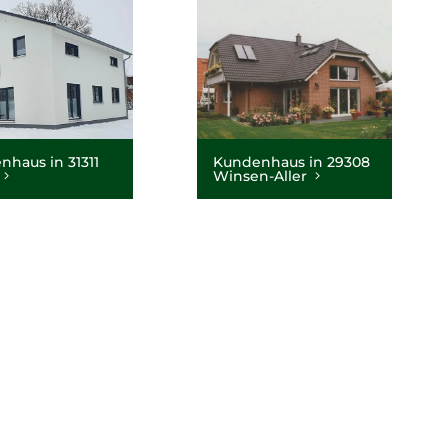
haus in 31311
Kundenhaus in 29308
Winsen-Aller