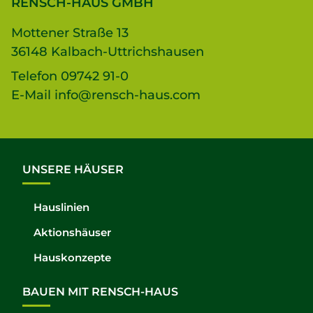
RENSCH-HAUS GMBH
Mottener Straße 13
36148 Kalbach-Uttrichshausen
Telefon
09742 91-0
E-Mail
info@rensch-haus.com
UNSERE HÄUSER
Hauslinien
Aktionshäuser
Hauskonzepte
BAUEN MIT RENSCH-HAUS