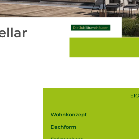
llar
EI
Wohnkonzept
Dachform