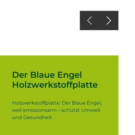
Der Blaue Engel
Holzwerkstoffplatte
Holzwerkstoffplatte: Der Blaue Engel,
weil emissionsarm – schützt Umwelt
und Gesundheit.