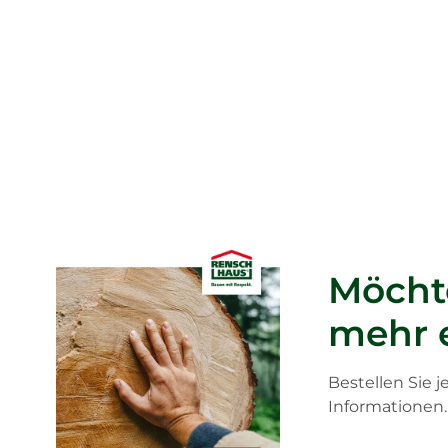
Thermo-
natur
Möcht
mehr 
Noch mehr Nach
Dämmkonzept t
Bestellen Sie 
(optional) setz
Informationen.
nachwachsende 