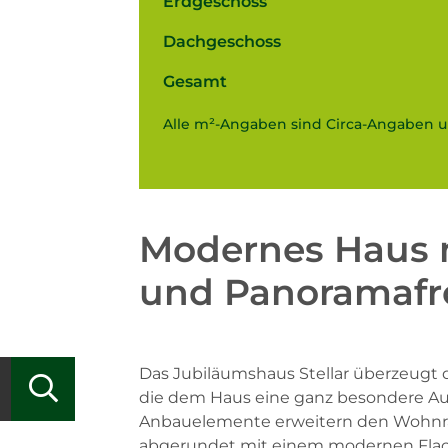
Erdgeschoss
Dachgeschoss
Gesamt
Alle m²-Angaben sind Circa-Angaben un
Modernes Haus 
und Panoramafr
Das Jubiläumshaus Stellar überzeugt
die dem Haus eine ganz besondere Au
Anbauelemente erweitern den Wohnra
abgerundet mit einem modernen Flach