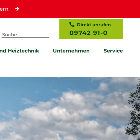
ern.
Direkt anrufen
09742 91-0
und Heiztechnik
Unternehmen
Service