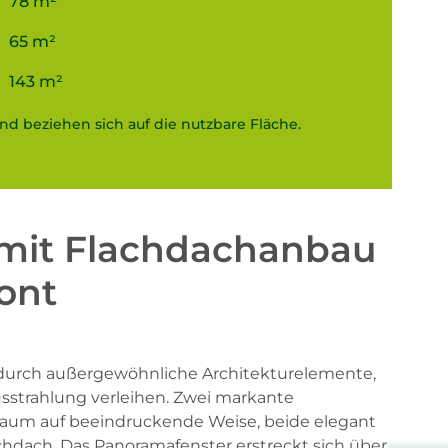
78 m²
65 m²
143 m²
d beziehen sich auf die nutzbare Fläche.
mit Flachdachanbau
ont
 durch außergewöhnliche Architekturelemente,
sstrahlung verleihen. Zwei markante
um auf beeindruckende Weise, beide elegant
dach. Das Panoramafenster erstreckt sich über