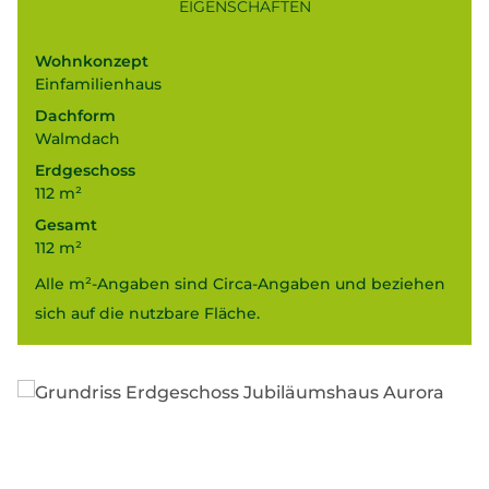
EIGENSCHAFTEN
Wohnkonzept
Einfamilienhaus
Dachform
Walmdach
Erdgeschoss
112 m²
Gesamt
112 m²
Alle m²-Angaben sind Circa-Angaben und beziehen
sich auf die nutzbare Fläche.