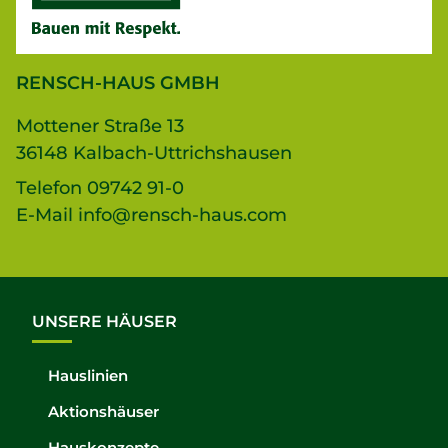
RENSCH-HAUS GMBH
Mottener Straße 13
36148 Kalbach-Uttrichshausen
Telefon
09742 91-0
E-Mail
info@rensch-haus.com
UNSERE HÄUSER
Hauslinien
Aktionshäuser
Hauskonzepte