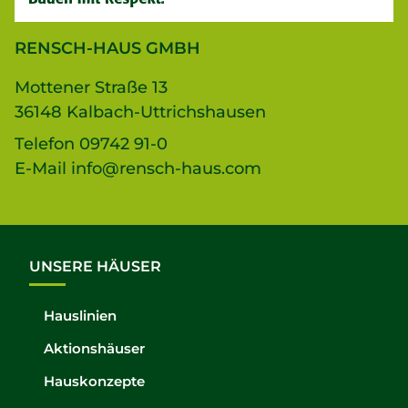
RENSCH-HAUS GMBH
Mottener Straße 13
36148 Kalbach-Uttrichshausen
Telefon
09742 91-0
E-Mail
info@rensch-haus.com
UNSERE HÄUSER
Hauslinien
Aktionshäuser
Hauskonzepte