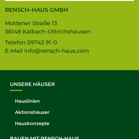
RENSCH-HAUS GMBH
Mottener Straße 13
36148 Kalbach-Uttrichshausen
Telefon
09742 91-0
E-Mail
info@rensch-haus.com
UNSERE HÄUSER
Hauslinien
Aktionshäuser
Hauskonzepte
BAUEN MIT RENSCH-HAUS