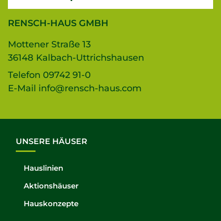
RENSCH-HAUS GMBH
Mottener Straße 13
36148 Kalbach-Uttrichshausen
Telefon
09742 91-0
E-Mail
info@rensch-haus.com
UNSERE HÄUSER
Hauslinien
Aktionshäuser
Hauskonzepte