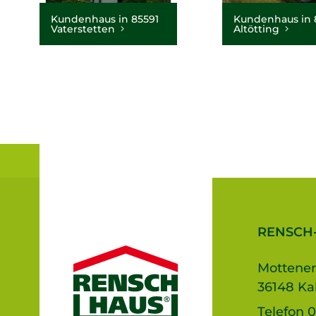
Kundenhaus in 85591
Kundenhaus in 
Vaterstetten
Altötting
RENSCH
Mottener
36148 Ka
Telefon
0