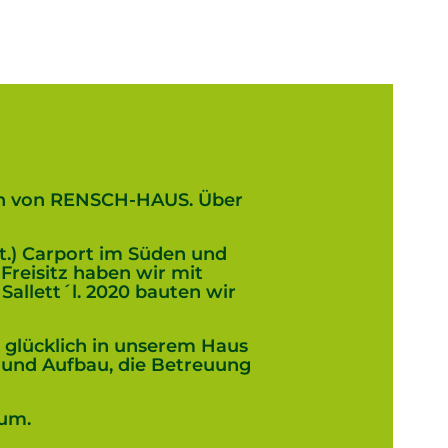
en von RENSCH-HAUS. Über
t.) Carport im Süden und
reisitz haben wir mit
Sallett´l. 2020 bauten wir
d glücklich in unserem Haus
und Aufbau, die Betreuung
äum.