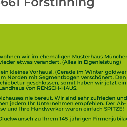
661 Forstinning
 wohnen wir im ehemaligen Musterhaus Münch
eder etwas verändert. (Alles in Eigenleistung)
ein kleines Vorhäusl. (Gerade im Winter goldwer
 im Norden mit Segmentbogen verschönert. Den F
hiebetür geschlossen, somit haben wir jetzt ein 
 Landhaus von RENSCH-HAUS.
lzhauses nie bereut. Wir sind sehr zufrieden un
n jedem Ihr Unternehmen empfehlen. Der Ab- 
e und Ihre Handwerker waren einfach SPITZE!
Glückwunsch zu Ihrem 145-jährigen Firmenjubil