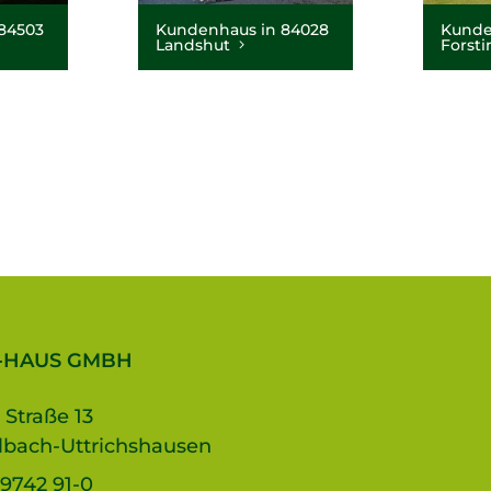
84503
Kundenhaus in 84028
Kunde
Landshut
Forst
-HAUS GMBH
 Straße 13
lbach-Uttrichshausen
9742 91-0