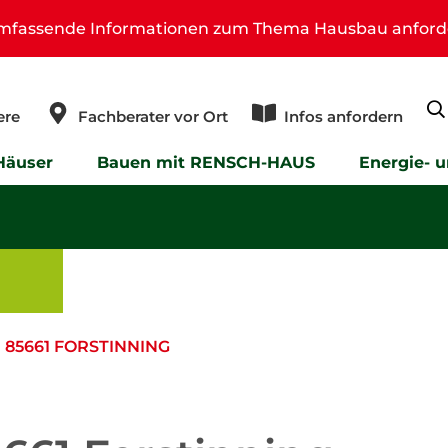
umfassende Informationen zum Thema Hausbau anford
ere
Fachberater vor Ort
Infos anfordern
Häuser
Bauen mit RENSCH-HAUS
Energie- 
85661 FORSTINNING