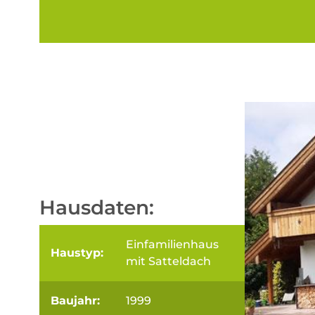
Hausdaten:
Einfamilienhaus
Haustyp:
mit Satteldach
Baujahr:
1999