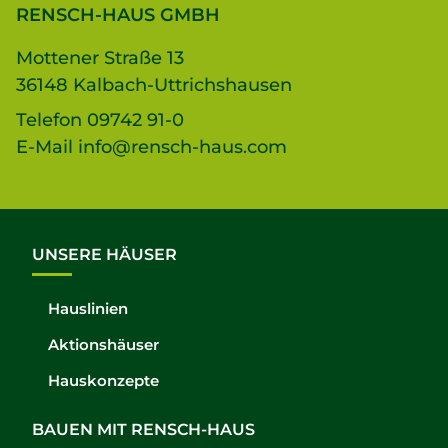
RENSCH-HAUS GMBH
Mottener Straße 13
36148 Kalbach-Uttrichshausen
Telefon
09742 91-0
E-Mail
info@rensch-haus.com
UNSERE HÄUSER
Hauslinien
Aktionshäuser
Hauskonzepte
BAUEN MIT RENSCH-HAUS