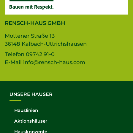
RENSCH-HAUS GMBH
Mottener Straße 13
36148 Kalbach-Uttrichshausen
Telefon
09742 91-0
E-Mail
info@rensch-haus.com
UNSERE HÄUSER
Hauslinien
Aktionshäuser
Hauskonzepte