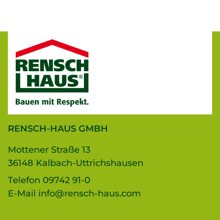
RENSCH-HAUS GMBH
Mottener Straße 13
36148 Kalbach-Uttrichshausen
Telefon
09742 91-0
E-Mail
info@rensch-haus.com