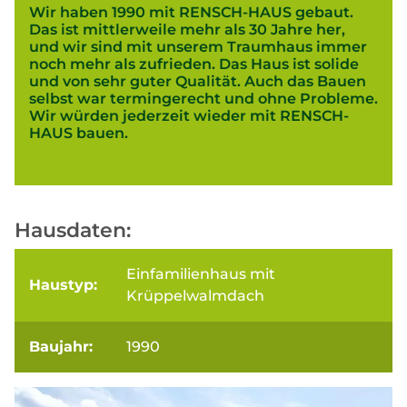
Wir haben 1990 mit RENSCH-HAUS gebaut.
Das ist mittlerweile mehr als 30 Jahre her,
und wir sind mit unserem Traumhaus immer
noch mehr als zufrieden. Das Haus ist solide
und von sehr guter Qualität. Auch das Bauen
selbst war termingerecht und ohne Probleme.
Wir würden jederzeit wieder mit RENSCH-
HAUS bauen.
Hausdaten:
Einfamilienhaus mit
Haustyp:
Krüppelwalmdach
Baujahr:
1990