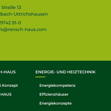
 Straße 13
lbach-Uttrichshausen
9742 91-0
fo@rensch-haus.com
H-HAUS
ENERGIE- UND HEIZTECHNIK
 Konzept
Energiekompetenz
-HAUS
Effizienzhäuser
Energiekonzepte