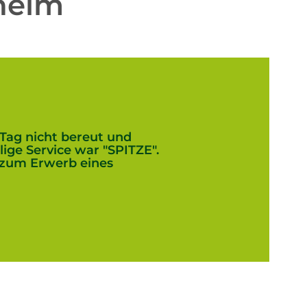
heim
Tag nicht bereut und
ge Service war "SPITZE".
 zum Erwerb eines