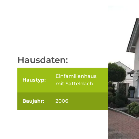
Hausdaten:
Einfamilienhaus
Haustyp:
mit Satteldach
Baujahr:
2006