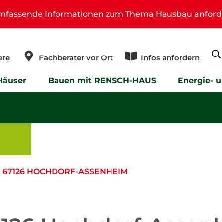
umfassende Informationen zum Thema Hausbau anford
ere
Fachberater vor Ort
Infos anfordern
Häuser
Bauen mit RENSCH-HAUS
Energie- 
 67126 HOCHDORF-ASSENHEIM