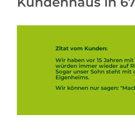
Kundenhaus in 6
Zitat vom Kunden:
Wir haben vor 15 Jahren mi
würden immer wieder auf RE
Sogar unser Sohn steht mit
Eigenheims.
Wir können nur sagen: "Machen