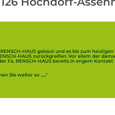
7126 Hochdorf-Assen
t RENSCH-HAUS gebaut und es bis zum heutigen 
NSCH-HAUS zurückgreifen. Vor allem der damali
 der Fa. RENSCH-HAUS bereits in engem Kontakt
 Sie weiter so ....."