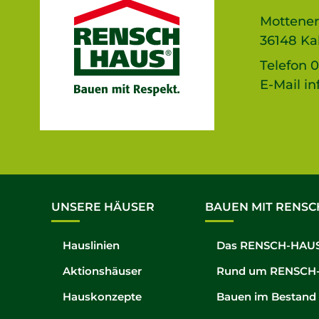
Mottener
36148 Ka
Telefon
0
E-Mail
in
UNSERE HÄUSER
BAUEN MIT RENSC
Hauslinien
Das RENSCH-HAUS
Aktionshäuser
Rund um RENSCH
Hauskonzepte
Bauen im Bestand