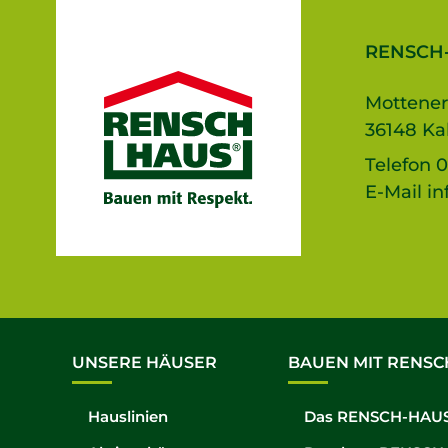
RENSCH
Mottener
36148 Ka
Telefon
0
E-Mail
in
UNSERE HÄUSER
BAUEN MIT RENSC
Hauslinien
Das RENSCH-HAUS