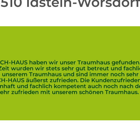
510 Idstein-Wörsdor
CH-HAUS haben wir unser Traumhaus gefunden. 
 Zeit wurden wir stets sehr gut betreut und fachl
n unserem Traumhaus und sind immer noch sehr 
H-HAUS äußerst zufrieden. Die Kundenzufriedenh
aft und fachlich kompetent auch noch nach der 
 sehr zufrieden mit unserem schönen Traumhaus.