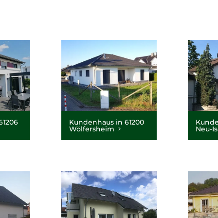
61206
Kundenhaus in 61200
Kunde
Wölfersheim
Neu-I