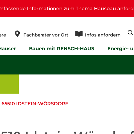
umfassende Informationen zum Thema Hausbau anford
ere
Fachberater vor Ort
Infos anfordern
Häuser
Bauen mit RENSCH-HAUS
Energie- 
 65510 IDSTEIN-WÖRSDORF