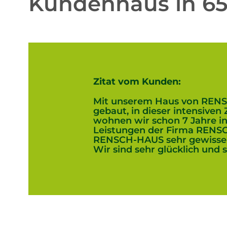
Kundenhaus in 65
Zitat vom Kunden:
Mit unserem Haus von RENS
gebaut, in dieser intensiven
wohnen wir schon 7 Jahre i
Leistungen der Firma RENSC
RENSCH-HAUS sehr gewissenh
Wir sind sehr glücklich und