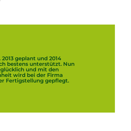
f
2013 geplant und 2014
ich bestens unterstützt. Nun
glücklich und mit den
eit wird bei der Firma
Fertigstellung gepflegt.