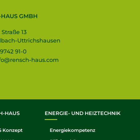
-HAUS GMBH
 Straße 13
lbach-Uttrichshausen
9742 91-0
fo@rensch-haus.com
H-HAUS
ENERGIE- UND HEIZTECHNIK
 Konzept
Energiekompetenz