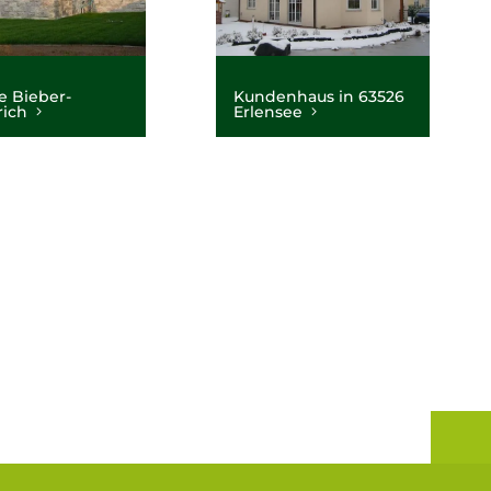
e Bieber-
Kundenhaus in 63526
rich
Erlensee