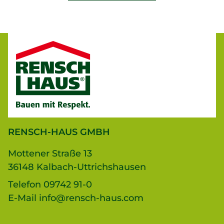
RENSCH-HAUS GMBH
Mottener Straße 13
36148 Kalbach-Uttrichshausen
Telefon
09742 91-0
E-Mail
info@rensch-haus.com