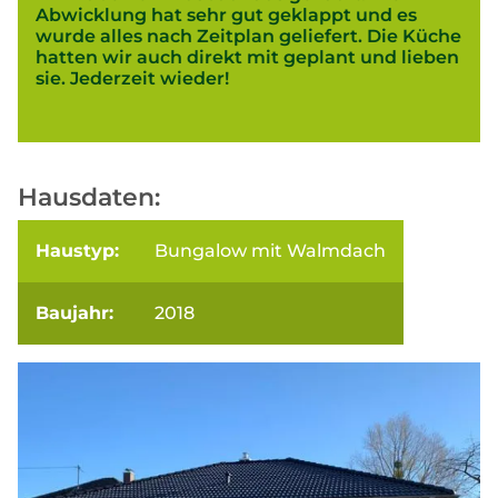
Abwicklung hat sehr gut geklappt und es
wurde alles nach Zeitplan geliefert. Die Küche
hatten wir auch direkt mit geplant und lieben
sie. Jederzeit wieder!
Hausdaten:
Haustyp:
Bungalow mit Walmdach
Baujahr:
2018