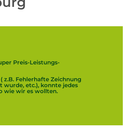
burg
per Preis-Leistungs-
( z.B. Fehlerhafte Zeichnung
 wurde, etc.), konnte jedes
wie wir es wollten.