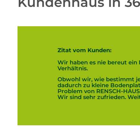
Kundenhaus in 363
Zitat vom Kunden:
Wir haben es nie bereut ein
Verhältnis.
Obwohl wir, wie bestimmt je
dadurch zu kleine Bodenplat
Problem von RENSCH-HAUS ge
Wir sind sehr zufrieden. Weite