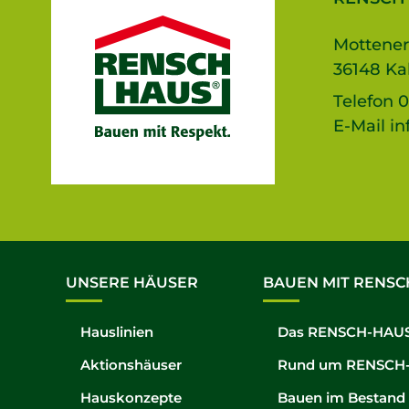
Mottener
36148 Ka
Telefon
0
E-Mail
in
UNSERE HÄUSER
BAUEN MIT RENSC
Hauslinien
Das RENSCH-HAUS
Aktionshäuser
Rund um RENSCH
Hauskonzepte
Bauen im Bestand