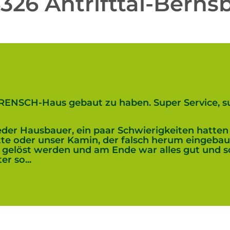
26 Antrifttal-Berns
 RENSCH-Haus gebaut zu haben. Super Service, su
der Hausbauer, ein paar Schwierigkeiten hatten 
te oder unser Kamin, der falsch herum eingebaut
löst werden und am Ende war alles gut und so 
r so...