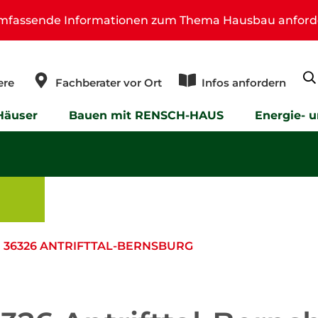
umfassende Informationen zum Thema Hausbau anford
ere
Fachberater vor Ort
Infos anfordern
Häuser
Bauen mit RENSCH-HAUS
Energie- 
 36326 ANTRIFTTAL-BERNSBURG