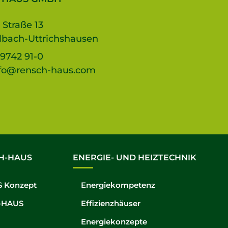
 Straße 13
lbach-Uttrichshausen
9742 91-0
fo@rensch-haus.com
H-HAUS
ENERGIE- UND HEIZTECHNIK
 Konzept
Energiekompetenz
-HAUS
Effizienzhäuser
Energiekonzepte