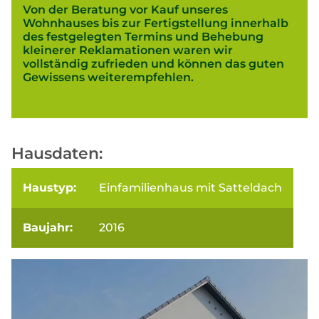
Von der Beratung vor Kauf unseres
Wohnhauses bis zur Fertigstellung innerhalb
des festgelegten Termins und Behebung
kleinerer Reklamationen waren wir
vollständig zufrieden und können das guten
Gewissens weiterempfehlen.
Hausdaten:
Haustyp:
Einfamilienhaus mit Satteldach
Baujahr:
2016