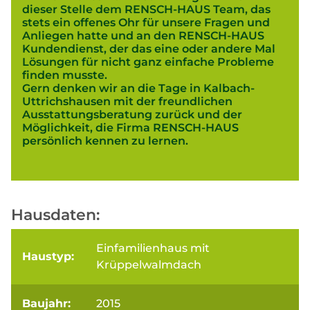
dieser Stelle dem RENSCH-HAUS Team, das
stets ein offenes Ohr für unsere Fragen und
Anliegen hatte und an den RENSCH-HAUS
Kundendienst, der das eine oder andere Mal
Lösungen für nicht ganz einfache Probleme
finden musste.
Gern denken wir an die Tage in Kalbach-
Uttrichshausen mit der freundlichen
Ausstattungsberatung zurück und der
Möglichkeit, die Firma RENSCH-HAUS
persönlich kennen zu lernen.
Hausdaten:
Einfamilienhaus mit
Haustyp:
Krüppelwalmdach
Baujahr:
2015