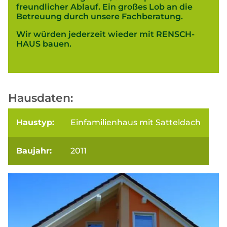
freundlicher Ablauf. Ein großes Lob an die
Betreuung durch unsere Fachberatung.
Wir würden jederzeit wieder mit RENSCH-
HAUS bauen.
Hausdaten:
Haustyp:
Einfamilienhaus mit Satteldach
Baujahr:
2011