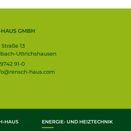
-HAUS GMBH
 Straße 13
lbach-Uttrichshausen
9742 91-0
fo@rensch-haus.com
H-HAUS
ENERGIE- UND HEIZTECHNIK