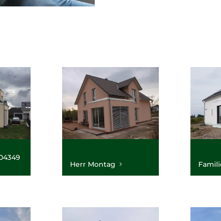
04349
Herr Montag
Famil