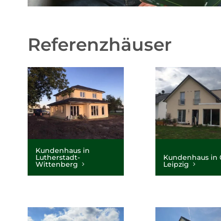
Referenzhäuser
Kundenhaus in
Lutherstadt-
Kundenhaus in 
Wittenberg
Leipzig