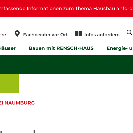
umfassende Informationen zum Thema Hausbau anford
ere
Fachberater vor Ort
Infos anfordern
Häuser
Bauen mit RENSCH-HAUS
Energie- 
EI NAUMBURG