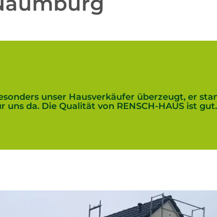
 Naumburg
onders unser Hausverkäufer überzeugt, er sta
r uns da. Die Qualität von RENSCH-HAUS ist gut.