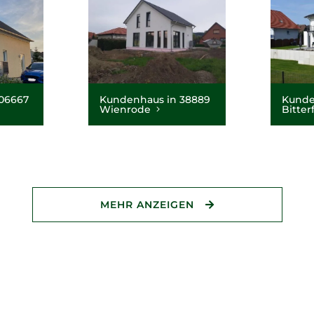
06667
Kundenhaus in 38889
Kunde
Wienrode
Bitter
MEHR ANZEIGEN