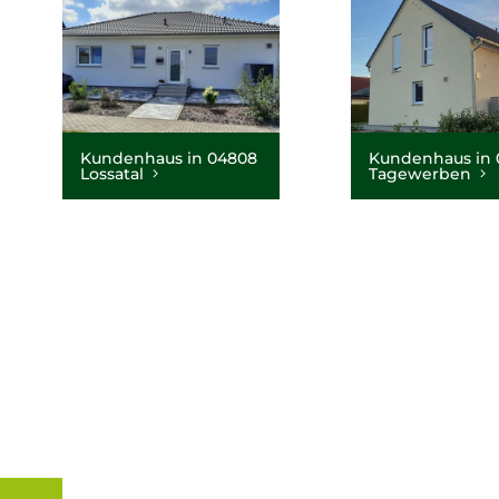
Kundenhaus in 04808
Kundenhaus in 
Lossatal
Tagewerben