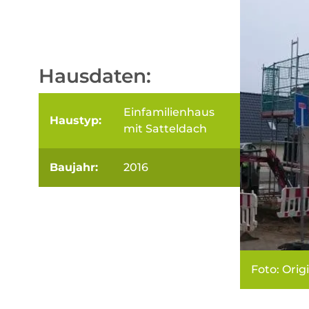
Hausdaten:
Einfamilienhaus
Haustyp:
mit Satteldach
Baujahr:
2016
Foto: Orig