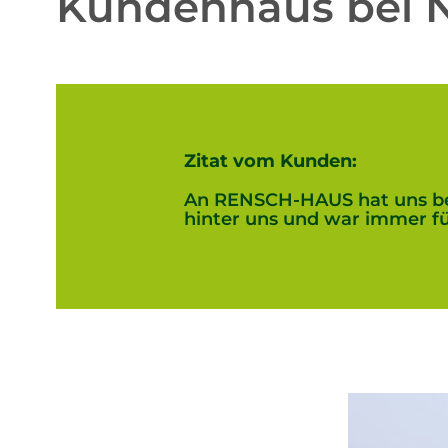
Kundenhaus bei
Zitat vom Kunden:
An RENSCH-HAUS hat uns bes
hinter uns und war immer fü