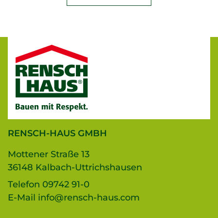
RENSCH-HAUS GMBH
Mottener Straße 13
36148 Kalbach-Uttrichshausen
Telefon
09742 91-0
E-Mail
info@rensch-haus.com