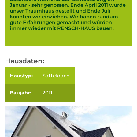
Januar - sehr genossen. Ende April 2011 wurde
unser Traumhaus gestellt und Ende Juli
konnten wir einziehen. Wir haben rundum
gute Erfahrungen gemacht und würden
immer wieder mit RENSCH-HAUS bauen.
Hausdaten:
Haustyp:
Satteldach
Baujahr:
2011