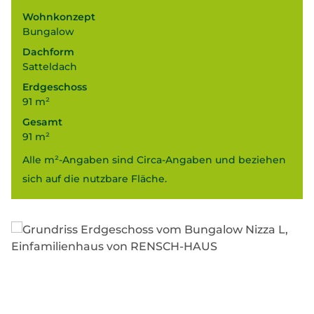
Wohnkonzept
Bungalow
Dachform
Satteldach
Erdgeschoss
91 m²
Gesamt
91 m²
Alle m²-Angaben sind Circa-Angaben und beziehen
sich auf die nutzbare Fläche.