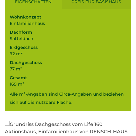
EIGENSCHAFTEN
PREIS FÜR BASISHAUS
Wohnkonzept
Einfamilienhaus
Dachform
Satteldach
Erdgeschoss
92 m²
Dachgeschoss
77 m²
Gesamt
169 m²
Alle m²-Angaben sind Circa-Angaben und beziehen
sich auf die nutzbare Fläche.
160