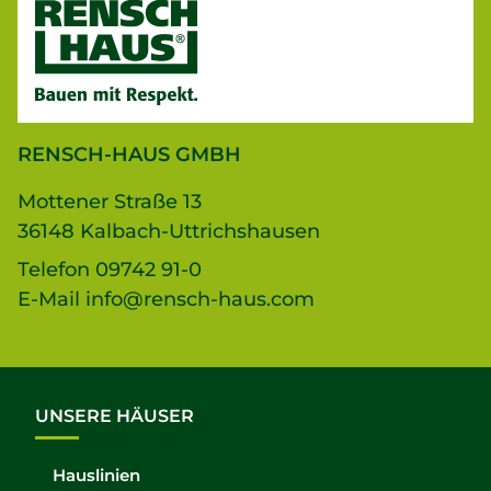
RENSCH-HAUS GMBH
Mottener Straße 13
36148 Kalbach-Uttrichshausen
Telefon
09742 91-0
E-Mail
info@rensch-haus.com
UNSERE HÄUSER
Hauslinien