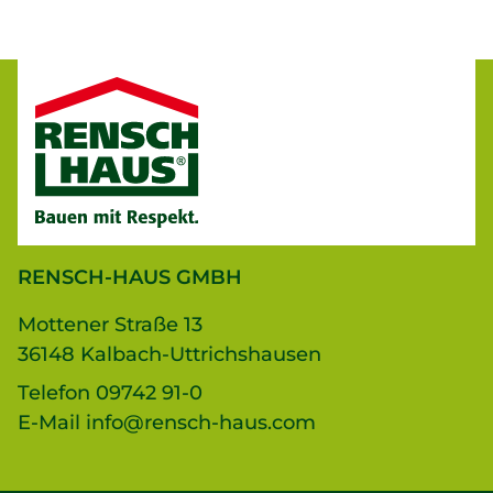
RENSCH-HAUS GMBH
Mottener Straße 13
36148 Kalbach-Uttrichshausen
Telefon
09742 91-0
E-Mail
info@rensch-haus.com