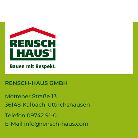
RENSCH-HAUS GMBH
Mottener Straße 13
36148 Kalbach-Uttrichshausen
Telefon
09742 91-0
E-Mail
info@rensch-haus.com