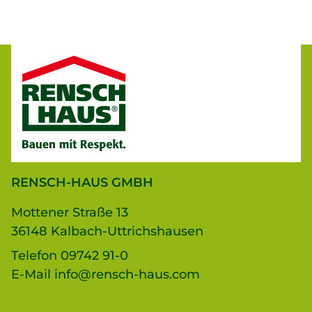
RENSCH-HAUS GMBH
Mottener Straße 13
36148 Kalbach-Uttrichshausen
Telefon
09742 91-0
E-Mail
info@rensch-haus.com