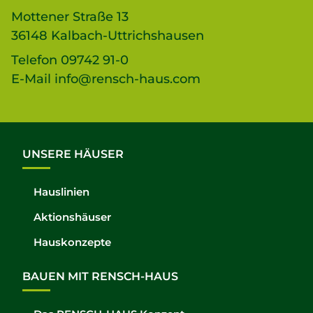
Mottener Straße 13
36148 Kalbach-Uttrichshausen
Telefon
09742 91-0
E-Mail
info@rensch-haus.com
UNSERE HÄUSER
Hauslinien
Aktionshäuser
Hauskonzepte
BAUEN MIT RENSCH-HAUS