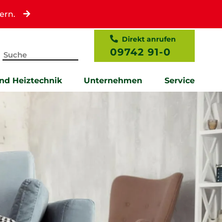
ern.
Direkt anrufen
09742 91-0
und Heiztechnik
Unternehmen
Service