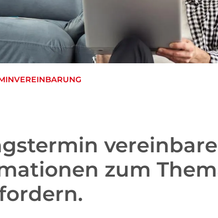
RMINVEREINBARUNG
ngstermin vereinbar
rmationen zum Them
ordern.