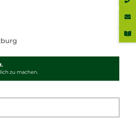
zburg
t.
lich zu machen.