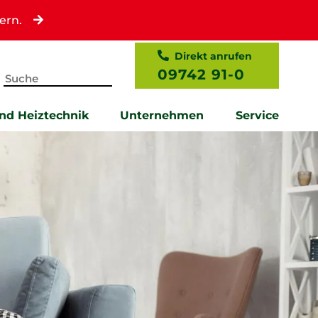
ern.
Direkt anrufen
09742 91-0
und Heiztechnik
Unternehmen
Service