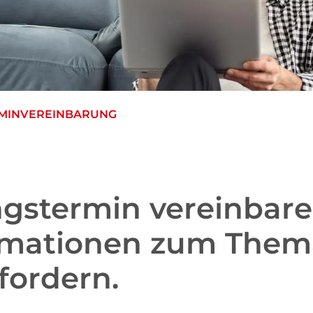
RMINVEREINBARUNG
ngstermin vereinbar
rmationen zum Them
ordern.