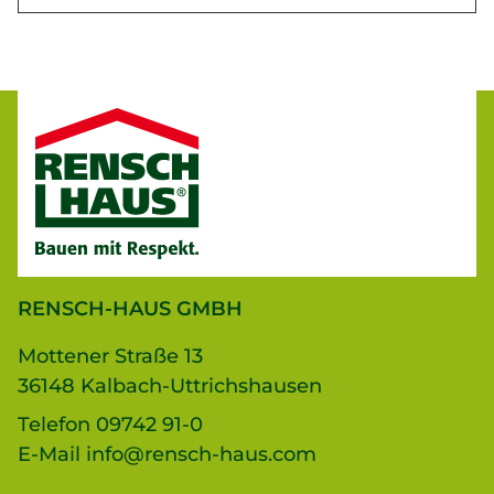
RENSCH-HAUS GMBH
Mottener Straße 13
36148 Kalbach-Uttrichshausen
Telefon
09742 91-0
E-Mail
info@rensch-haus.com